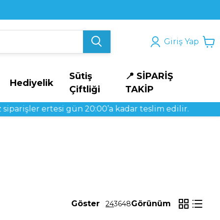
Giriş Yap
Sütiş
📍 SİPARİŞ
Hediyelik
Çiftliği
TAKİP
şler ertesi gün 20:00’a kadar teslim edilir.
Göster
Görünüm
24
36
48