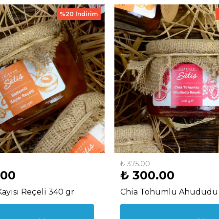
%20 İndirim
₺ 375.00
.00
₺ 300.00
ayısı Reçeli 340 gr
Chia Tohumlu Ahududu 
340 gr