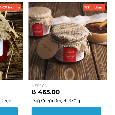
%20 İndirim
%21 İndirim
₺ 585.00
₺ 465.00
Reçeli
Dağ Çileği Reçeli 330 gr