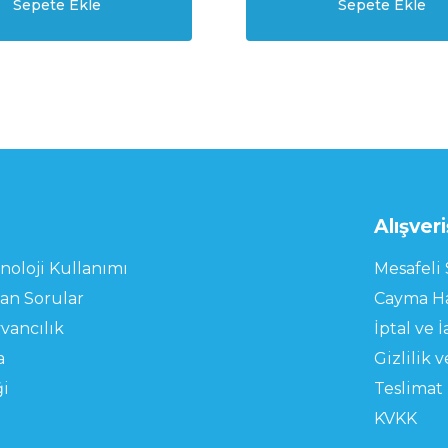
Sepete Ekle
Sepete Ekle
l
Alışveri
noloji Kullanımı
Mesafeli 
lan Sorular
Cayma Ha
vancılık
İptal ve İ
a
Gizlilik 
ği
Teslimat 
KVKK