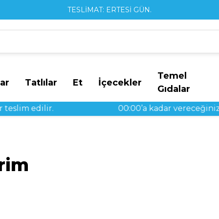
TESLİMAT: ERTESİ GÜN.
Temel
ar
Tatlılar
Et
İçecekler
Gıdalar
m edilir.
00:00’a kadar vereceğiniz sipari
rim