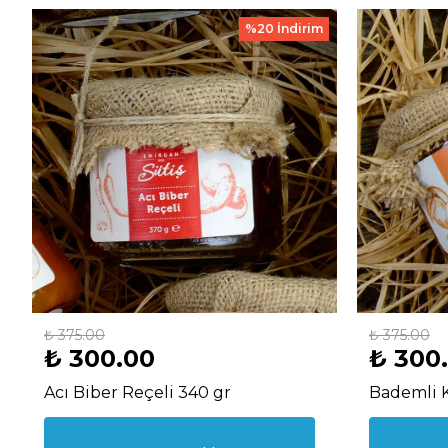
%20 İndirim
₺ 375.00
₺ 375.00
₺ 300.00
₺ 300
Acı Biber Reçeli 340 gr
Bademli K