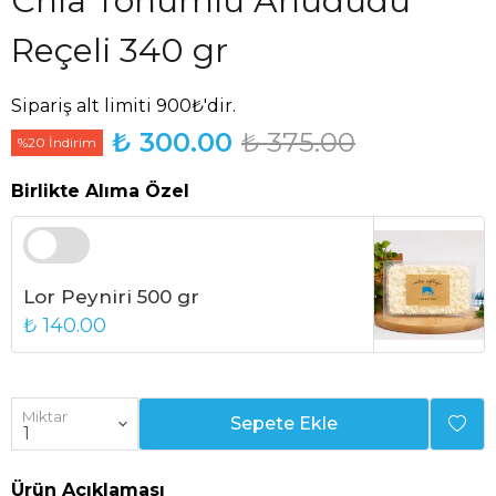
Chia Tohumlu Ahududu
Reçeli 340 gr
Sipariş alt limiti 900₺'dir.
₺ 300.00
₺ 375.00
%20 İndirim
Birlikte Alıma Özel
Lor Peyniri 500 gr
₺ 140.00
Miktar
Sepete Ekle
Ürün Açıklaması