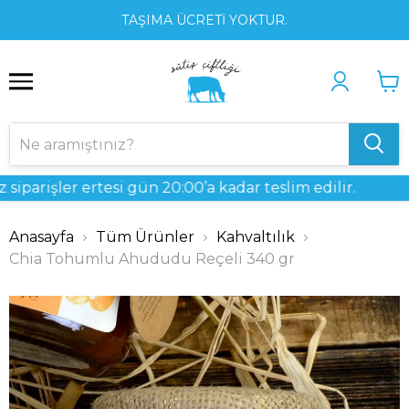
1
2
3
TAŞIMA ÜCRETİ YOKTUR.
rişler ertesi gün 20:00’a kadar teslim edilir.
Anasayfa
Tüm Ürünler
Kahvaltılık
Chia Tohumlu Ahududu Reçeli 340 gr