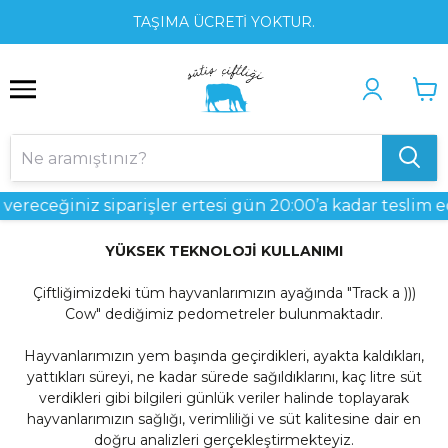
1
2
3
TAŞIMA ÜCRETİ YOKTUR.
ereceğiniz siparişler ertesi gün 20:00’a kadar teslim edi
YÜKSEK TEKNOLOJİ KULLANIMI
Çiftliğimizdeki tüm hayvanlarımızın ayağında
"Track a )))
Cow"
dediğimiz pedometreler bulunmaktadır.
Hayvanlarımızın yem başında geçirdikleri, ayakta kaldıkları,
yattıkları süreyi, ne kadar sürede sağıldıklarını, kaç litre süt
verdikleri gibi bilgileri günlük veriler halinde toplayarak
hayvanlarımızın sağlığı, verimliliği ve süt kalitesine dair en
doğru analizleri gerçekleştirmekteyiz.