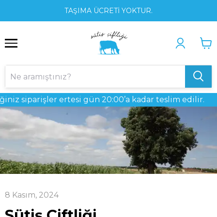
1
2
3
TAŞIMA ÜCRETİ YOKTUR.
 siparişler ertesi gün 20:00’a kadar teslim edilir.
8 Kasım, 2024
Sütiş Çiftliği