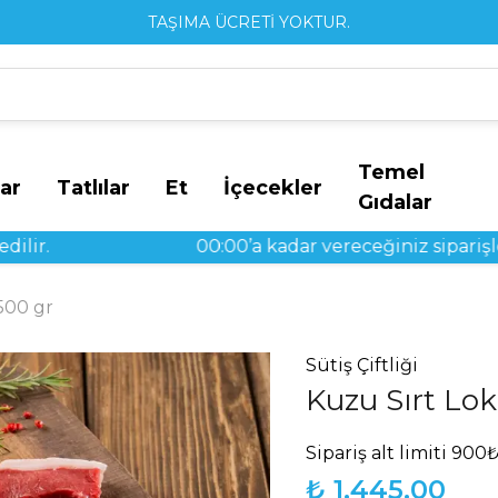
TAŞIMA ÜCRETİ YOKTUR.
Temel
ar
Tatlılar
Et
İçecekler
Gıdalar
00:00’a kadar vereceğiniz siparişler ertesi gü
500 gr
Sütiş Çiftliği
Kuzu Sırt Lo
Sipariş alt limiti 900₺
₺ 1,445.00