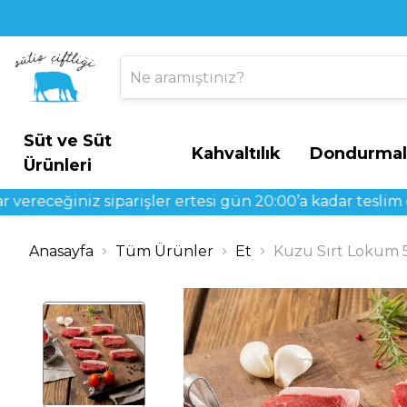
Süt ve Süt
Kahvaltılık
Dondurmal
Ürünleri
z siparişler ertesi gün 20:00’a kadar teslim edilir.
Anasayfa
Tüm Ürünler
Et
Kuzu Sırt Lokum 