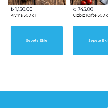
₺ 1,150.00
₺ 745.00
Kıyma 500 gr
Cızbız Köfte 500 
Sepete Ekle
Sepete Ekl