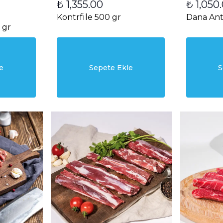
₺ 1,355.00
₺ 1,050
Kontrfile 500 gr
Dana Ant
 gr
e
Sepete Ekle
S