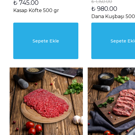
₺ 1,150.00
₺ 745.00
₺ 980.00
Kasap Köfte 500 gr
Dana Kuşbaşı 500
Sepete Ekle
Sepete Ekl