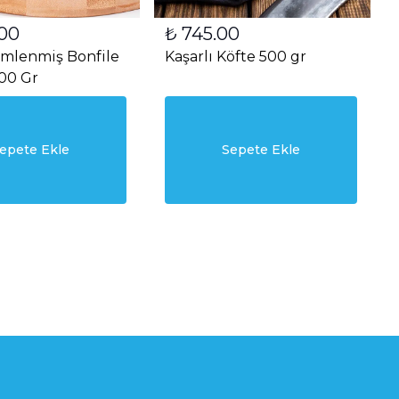
.00
₺ 745.00
imlenmiş Bonfile
Kaşarlı Köfte 500 gr
00 Gr
epete Ekle
Sepete Ekle