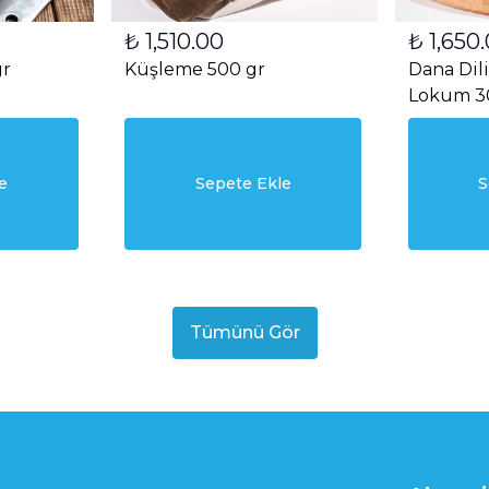
₺ 1,510.00
₺ 1,650
gr
Küşleme 500 gr
Dana Dil
Lokum 3
e
Sepete Ekle
S
Tümünü Gör