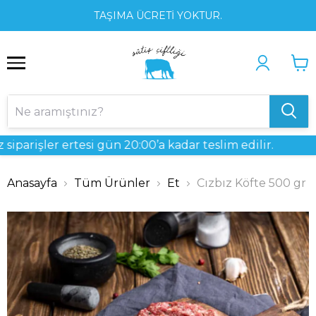
1
2
3
TAŞIMA ÜCRETİ YOKTUR.
rişler ertesi gün 20:00’a kadar teslim edilir.
Anasayfa
Tüm Ürünler
Et
Cızbız Köfte 500 gr