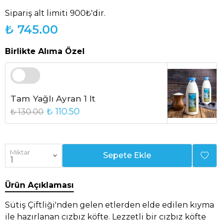
Sipariş alt limiti 900₺'dir.
₺ 745.00
Birlikte Alıma Özel
Tam Yağlı Ayran 1 lt
₺ 110.50
₺ 130.00
Miktar
Sepete Ekle
Ürün Açıklaması
Sütiş Çiftliği'nden gelen etlerden elde edilen kıyma
ile hazırlanan cızbız köfte. Lezzetli bir cızbız köfte