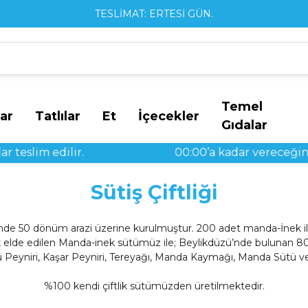
TESLİMAT: ERTESİ GÜN.
Temel
ar
Tatlılar
Et
İçecekler
Gıdalar
eslim edilir.
00:00’a kadar vereceğiniz si
Sütiş Çiftliği
 ilçesinde 50 dönüm arazi üzerine kurulmuştur. 200 adet manda-İnek 
 elde edilen Manda-inek sütümüz ile; Beylikdüzü’nde bulunan 8000
 Örgü Peyniri, Kaşar Peyniri, Tereyağı, Manda Kaymağı, Manda Sütü
%100 kendi çiftlik sütümüzden üretilmektedir.