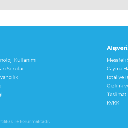
l
Alışveri
noloji Kullanımı
Mesafeli 
lan Sorular
Cayma Ha
vancılık
İptal ve İ
a
Gizlilik 
ği
Teslimat 
KVKK
rtifikası ile korunmaktadır.