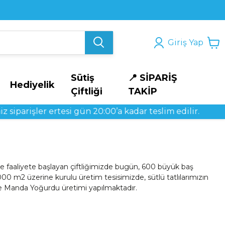
Giriş Yap
Sütiş
📍 SİPARİŞ
Hediyelik
Çiftliği
TAKİP
parişler ertesi gün 20:00’a kadar teslim edilir.
ile faaliyete başlayan çiftliğimizde bugün, 600 büyük baş
 m2 üzerine kurulu üretim tesisimizde, sütlü tatlılarımızın
 ve Manda Yoğurdu üretimi yapılmaktadır.