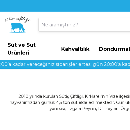
Süt ve Süt
Kahvaltılık
Dondurmal
Ürünleri
a kadar vereceğiniz siparişler ertesi gün 20:00’a kadar t
2010 yılında kurulan Sütiş Çiftliği, Kırklareli’nin Vize
hayvanımızdan günlük 4,5 ton süt elde edilmektedir. Günlük
yanı sıra; Izgara Peyniri, Dil Peyniri,